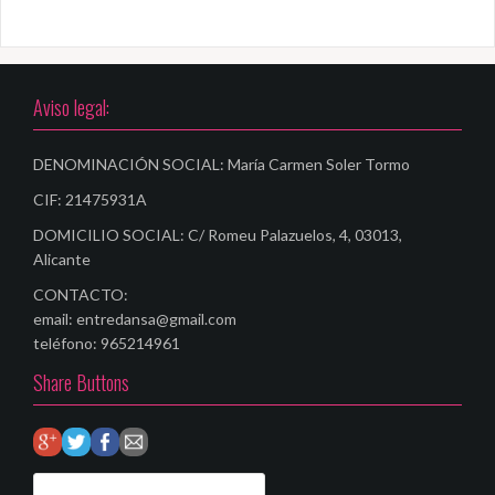
e
g
a
Aviso legal:
c
i
DENOMINACIÓN SOCIAL: María Carmen Soler Tormo
ó
CIF: 21475931A
n
DOMICILIO SOCIAL: C/ Romeu Palazuelos, 4, 03013,
Alicante
d
CONTACTO:
e
email: entredansa@gmail.com
e
teléfono: 965214961
Share Buttons
n
t
r
B