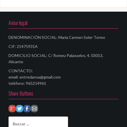
g
a
c
Aviso legal:
i
DENOMINACIÓN SOCIAL: María Carmen Soler Tormo
ó
CIF: 21475931A
n
DOMICILIO SOCIAL: C/ Romeu Palazuelos, 4, 03013,
d
Alicante
e
CONTACTO:
e
email: entredansa@gmail.com
teléfono: 965214961
n
Share Buttons
t
r
a
B
u