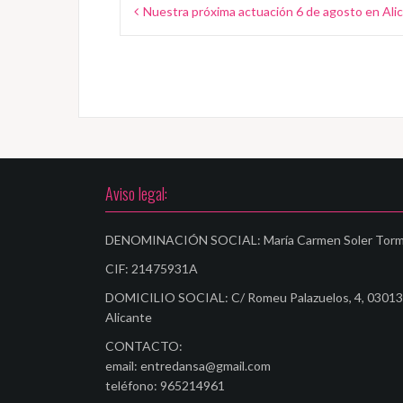
N
Nuestra próxima actuación 6 de agosto en Ali
a
v
e
g
a
c
Aviso legal:
i
DENOMINACIÓN SOCIAL: María Carmen Soler Tor
ó
CIF: 21475931A
n
DOMICILIO SOCIAL: C/ Romeu Palazuelos, 4, 03013
d
Alicante
e
CONTACTO:
e
email: entredansa@gmail.com
teléfono: 965214961