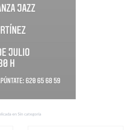
licada en
Sin categoría