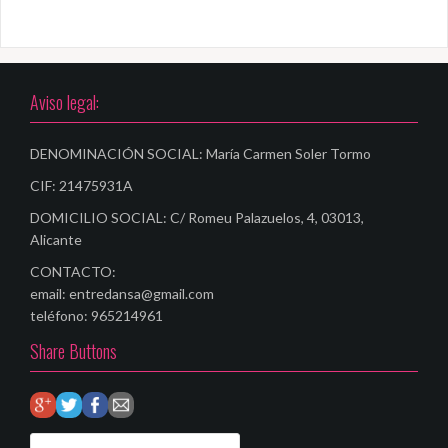
e
g
a
Aviso legal:
c
i
DENOMINACIÓN SOCIAL: María Carmen Soler Tormo
ó
CIF: 21475931A
n
DOMICILIO SOCIAL: C/ Romeu Palazuelos, 4, 03013,
Alicante
d
CONTACTO:
e
email: entredansa@gmail.com
e
teléfono: 965214961
Share Buttons
n
t
r
B