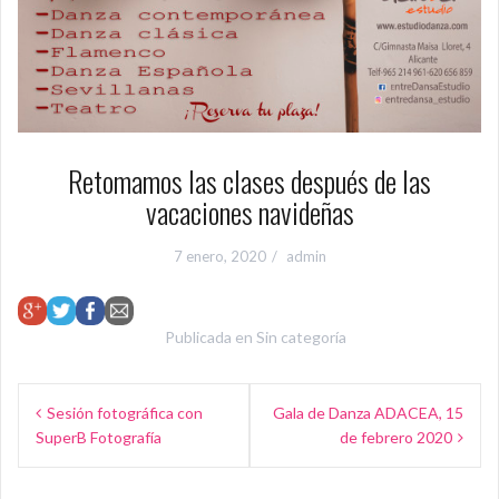
Retomamos las clases después de las
vacaciones navideñas
7 enero, 2020
admin
Publicada en
Sin categoría
N
Sesión fotográfica con
Gala de Danza ADACEA, 15
SuperB Fotografía
de febrero 2020
a
v