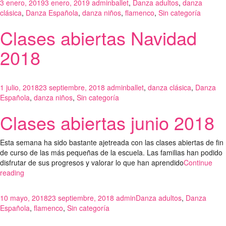
3 enero, 2019
3 enero, 2019
admin
ballet
,
Danza adultos
,
danza
clásica
,
Danza Española
,
danza niños
,
flamenco
,
Sin categoría
Clases abiertas Navidad
2018
1 julio, 2018
23 septiembre, 2018
admin
ballet
,
danza clásica
,
Danza
Española
,
danza niños
,
Sin categoría
Clases abiertas junio 2018
Esta semana ha sido bastante ajetreada con las clases abiertas de fin
de curso de las más pequeñas de la escuela. Las familias han podido
disfrutar de sus progresos y valorar lo que han aprendido
Continue
reading
10 mayo, 2018
23 septiembre, 2018
admin
Danza adultos
,
Danza
Española
,
flamenco
,
Sin categoría