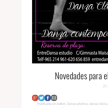
Novedades para e
27 
Publicada en
ballet
,
Danza adultos
,
danza clásic