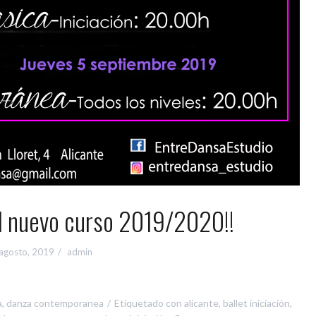
l nuevo curso 2019/2020!!
agosto, 2019
admin
a
,
danza contemporanea
Etiquetado con
alicante
,
ballet iniciación
,